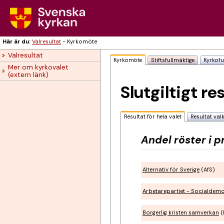
Här är du:
Valresultat
-
Kyrkomöte
Valresultat
Kyrkomöte
Stiftsfullmäktige
Kyrkofu
Mer om kyrkovalet 
(extern länk)
Slutgiltigt re
Resultat för hela valet
Resultat val
Andel röster i 
Alternativ för Sverige
(AfS)
Arbetarepartiet - Socialdem
Borgerlig kristen samverkan
(