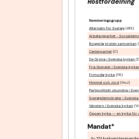
Röstfördelning
Nomineringsgrupp
Alternativ för Sverige
(AfS)
Arbetarepartiet - Socialdem
Borgerlig kristen samverkan
(
Centerpartiet
(C)
De Gröna i Svenska kyrkan
(
Fria liberaler i Svenska kyrka
Frimodig kyrka
(FK)
Himmel och Jord
(HoJ)
Partipolitiskt obundna i Sve
Sverigedemokrater i Svenska
Vänstern i Svenska kyrkan
(Vi
Öppen kyrka -- en kyrka för 
Mandat*
Av 251 kyrkomötesmandat 