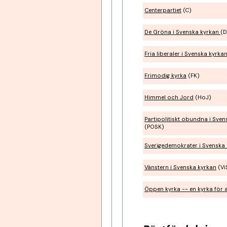
Centerpartiet
(C)
De Gröna i Svenska kyrkan
(
Fria liberaler i Svenska kyrka
Frimodig kyrka
(FK)
Himmel och Jord
(HoJ)
Partipolitiskt obundna i Sven
(POSK)
Sverigedemokrater i Svenska
Vänstern i Svenska kyrkan
(Vi
Öppen kyrka -- en kyrka för a