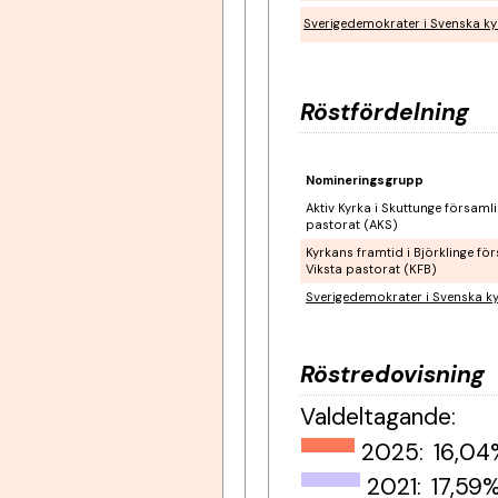
Sverigedemokrater i Svenska k
Röstfördelning
Nomineringsgrupp
Aktiv Kyrka i Skuttunge församl
pastorat (AKS)
Kyrkans framtid i Björklinge fö
Viksta pastorat (KFB)
Sverigedemokrater i Svenska k
Röstredovisning
Valdeltagande
:
2025:
16,04
2021:
17,59