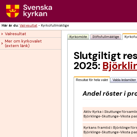
Här är du:
Valresultat
-
Kyrkofullmäktige
Valresultat
Kyrkomöte
Stiftsfullmäktige
Kyrkofu
Mer om kyrkovalet 
(extern länk)
Slutgiltigt re
2025:
Björkl
Resultat för hela valet
Valda ledamöter
Andel röster i pr
Aktiv Kyrka i Skuttunge församli
Björklinge-Skuttunge-Viksta pa
Kyrkans framtid i Björklinge för
Björklinge-Skuttunge-Viksta pa