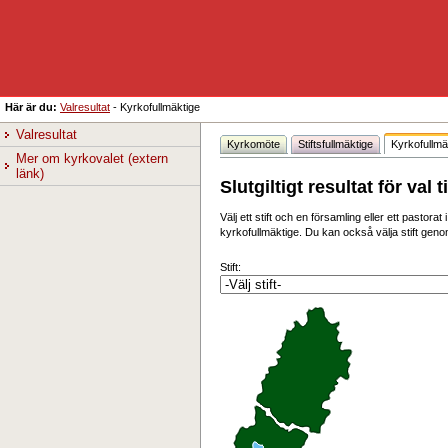
Här är du:
Valresultat
-
Kyrkofullmäktige
Valresultat
Kyrkomöte
Stiftsfullmäktige
Kyrkofullmä
Mer om kyrkovalet (extern 
länk)
Slutgiltigt resultat för val 
Välj ett stift och en församling eller ett pastorat i
kyrkofullmäktige. Du kan också välja stift genom
Stift: