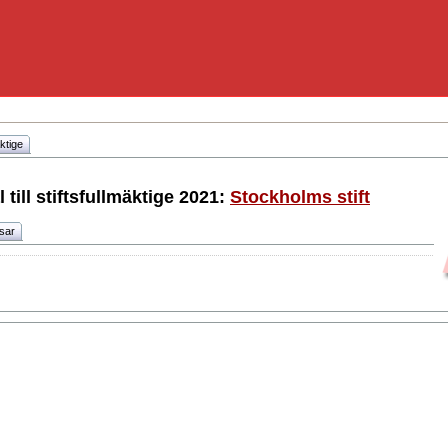
ktige
l till stiftsfullmäktige 2021:
Stockholms stift
tsar