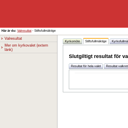
Här är du:
Valresultat
-
Stiftsfullmäktige
Valresultat
Kyrkomöte
Stiftsfullmäktige
Kyrkofullmä
Mer om kyrkovalet (extern 
länk)
Slutgiltigt resultat för va
Resultat för hela valet
Resultat valkre