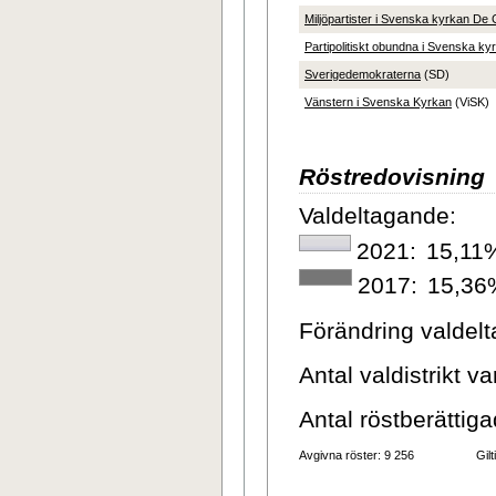
Miljöpartister i Svenska kyrkan De
Partipolitiskt obundna i Svenska ky
Sverigedemokraterna
(SD)
Vänstern i Svenska Kyrkan
(ViSK)
Röstredovisning
Valdeltagande
:
2021:
15,11
2017:
15,36
Förändring valdel
Antal valdistrikt v
Antal röstberättig
Avgivna röster: 9 256
Gil