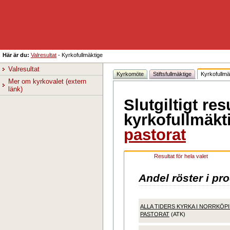
Här är du:
Valresultat
-
Kyrkofullmäktige
Valresultat
Kyrkomöte
Stiftsfullmäktige
Kyrkofullmä
Mer om kyrkovalet (extern 
länk)
Slutgiltigt resu
kyrkofullmäkt
pastorat
Resultat för hela valet
Andel röster i pr
ALLA TIDERS KYRKA I NORRKÖP
PASTORAT
(ATK)